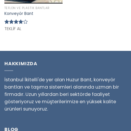
TEFLON VE PLASTIK BANTLAR
Konveyör Bant
TEKLİF AL
Rated
4.00
out
of 5
HAKKIMIZDA
İstanbul İkitelli'de yer alan Huzur Bant, konveyör
bantları ve taşıma sistemleri alanında uzman bir
firmadır. Uzun yıllardan beri sektörde faaliyet
gösteriyoruz ve müşterilerimize en yüksek kalite
ürünleri sunuyoruz.
BLOG