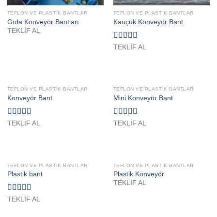
TEFLON VE PLASTIK BANTLAR
TEFLON VE PLASTIK BANTLAR
Gıda Konveyör Bantları
Kauçuk Konveyör Bant
TEKLİF AL
Rated
TEKLİF AL
4.00
out
of 5
TEFLON VE PLASTIK BANTLAR
TEFLON VE PLASTIK BANTLAR
Konveyör Bant
Mini Konveyör Bant
Rated
Rated
TEKLİF AL
TEKLİF AL
4.00
out
3.67
out
of 5
of 5
TEFLON VE PLASTIK BANTLAR
TEFLON VE PLASTIK BANTLAR
Plastik bant
Plastik Konveyör
TEKLİF AL
Rated
4.50
TEKLİF AL
out of 5